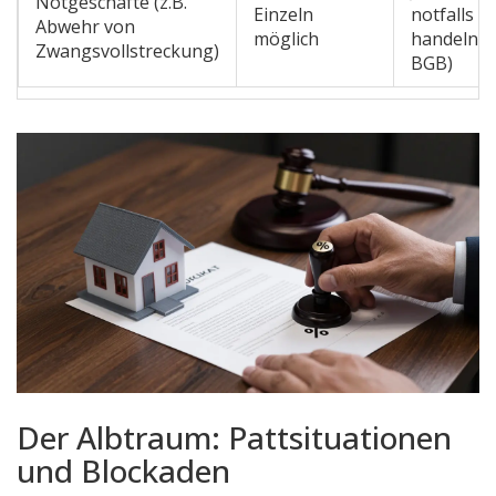
Notgeschäfte (z.B.
Einzeln
notfalls al
Abwehr von
möglich
handeln (
Zwangsvollstreckung)
BGB)
Der Albtraum: Pattsituationen
und Blockaden