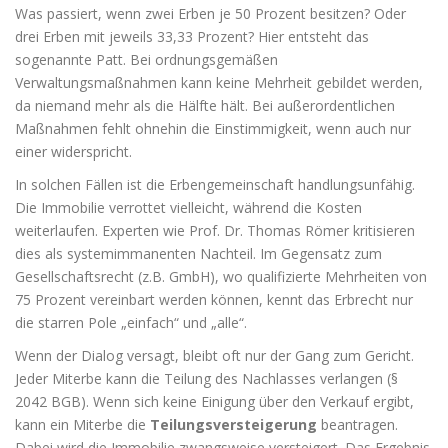
Was passiert, wenn zwei Erben je 50 Prozent besitzen? Oder
drei Erben mit jeweils 33,33 Prozent? Hier entsteht das
sogenannte Patt. Bei ordnungsgemäßen
Verwaltungsmaßnahmen kann keine Mehrheit gebildet werden,
da niemand mehr als die Hälfte hält. Bei außerordentlichen
Maßnahmen fehlt ohnehin die Einstimmigkeit, wenn auch nur
einer widerspricht.
In solchen Fällen ist die Erbengemeinschaft handlungsunfähig.
Die Immobilie verrottet vielleicht, während die Kosten
weiterlaufen. Experten wie Prof. Dr. Thomas Römer kritisieren
dies als systemimmanenten Nachteil. Im Gegensatz zum
Gesellschaftsrecht (z.B. GmbH), wo qualifizierte Mehrheiten von
75 Prozent vereinbart werden können, kennt das Erbrecht nur
die starren Pole „einfach“ und „alle“.
Wenn der Dialog versagt, bleibt oft nur der Gang zum Gericht.
Jeder Miterbe kann die Teilung des Nachlasses verlangen (§
2042 BGB). Wenn sich keine Einigung über den Verkauf ergibt,
kann ein Miterbe die
Teilungsversteigerung
beantragen.
Dabei wird die Immobilie zwangsweise versteigert. Das Ergebnis