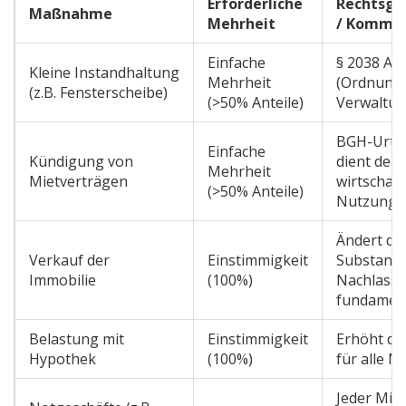
Erforderliche
Rechtsgr
Maßnahme
Mehrheit
/ Komme
Einfache
§ 2038 Ab
Kleine Instandhaltung
Mehrheit
(Ordnung
(z.B. Fensterscheibe)
(>50% Anteile)
Verwaltun
BGH-Urtei
Einfache
Kündigung von
dient der
Mehrheit
Mietverträgen
wirtschaft
(>50% Anteile)
Nutzung
Ändert die
Verkauf der
Einstimmigkeit
Substanz 
Immobilie
(100%)
Nachlasse
fundamen
Belastung mit
Einstimmigkeit
Erhöht da
Hypothek
(100%)
für alle M
Jeder Mite