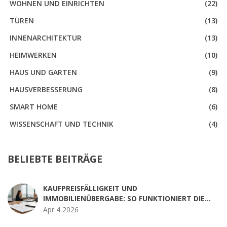
WOHNEN UND EINRICHTEN
(22)
TÜREN
(13)
INNENARCHITEKTUR
(13)
HEIMWERKEN
(10)
HAUS UND GARTEN
(9)
HAUSVERBESSERUNG
(8)
SMART HOME
(6)
WISSENSCHAFT UND TECHNIK
(4)
BELIEBTE BEITRÄGE
KAUFPREISFÄLLIGKEIT UND
IMMOBILIENÜBERGABE: SO FUNKTIONIERT DIE
RECHTSSICHERE ABWICKLUNG
Apr 4 2026