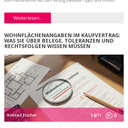
vom Notartermin bis zum Einzug inklusive Tipps und Fristen.
Weiterlesen...
WOHNFLÄCHENANGABEN IM KAUFVERTRAG:
WAS SIE ÜBER BELEGE, TOLERANZEN UND
RECHTSFOLGEN WISSEN MÜSSEN
Konrad Fischer
14/
11
0