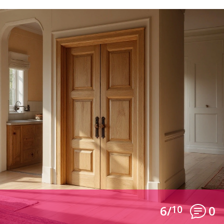
6/
10
0