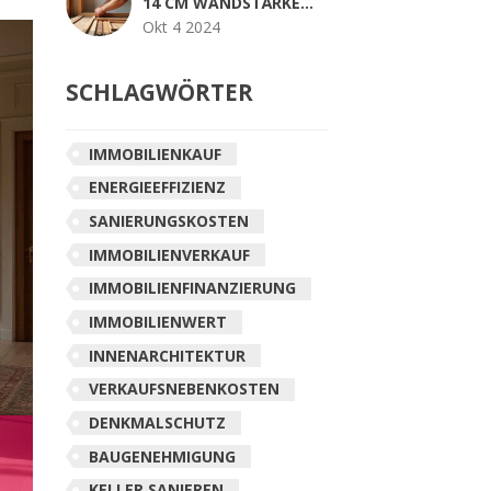
14 CM WANDSTÄRKE
WÄHLEN
Okt 4 2024
SCHLAGWÖRTER
IMMOBILIENKAUF
ENERGIEEFFIZIENZ
SANIERUNGSKOSTEN
IMMOBILIENVERKAUF
IMMOBILIENFINANZIERUNG
IMMOBILIENWERT
INNENARCHITEKTUR
VERKAUFSNEBENKOSTEN
DENKMALSCHUTZ
BAUGENEHMIGUNG
KELLER SANIEREN