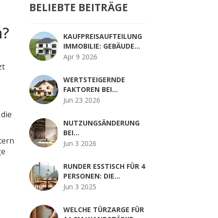
BELIEBTE BEITRÄGE
n?
KAUFPREISAUFTEILUNG
IMMOBILIE: GEBÄUDE
UND GRUND
Apr 9 2026
STEUERLICH
zt
OPTIMIEREN
WERTSTEIGERNDE
FAKTOREN BEI
IMMOBILIEN: SO
Jun 23 2026
ERHÖHEN SIE DEN
 die
VERKAUFSPREIS
NUTZUNGSÄNDERUNG
BEI
tern
BESTANDSIMMOBILIEN:
Jun 3 2026
ge
GENEHMIGUNGSPFLICHT
PRÜFEN & RISIKEN
RUNDER ESSTISCH FÜR 4
VERMEIDEN
PERSONEN: DIE
PERFEKTE GRÖSSE FÜR I
Jun 3 2025
HREN ESSBEREICH
WELCHE TÜRZARGE FÜR