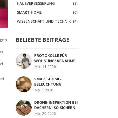
HAUSVERBESSERUNG
(8)
SMART HOME
(6)
WISSENSCHAFT UND TECHNIK
(4)
BELIEBTE BEITRÄGE
gen
in
PROTOKOLLE FÜR
e
WOHNUNGSABNAHMEN:
nd
CHECKLISTEN UND
Mär 11 2026
FOTOS - SO SICHERN SIE
SICH AB
ert
SMART-HOME-
BELEUCHTUNG:
INTELLIGENTE LAMPEN
Mai 1 2026
UND SCHALTER IM
HAUS
DRONE-INSPEKTION BEI
DÄCHERN: SO SICHERN
UND DOKUMENTIEREN
Mär 20 2026