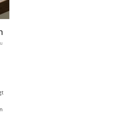
n
zu
gt
in