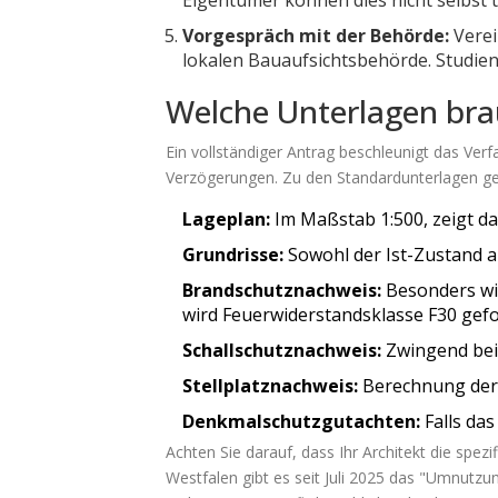
Eigentümer können dies nicht selbst 
Vorgespräch mit der Behörde:
Verei
lokalen Bauaufsichtsbehörde. Studien
Welche Unterlagen bra
Ein vollständiger Antrag beschleunigt das Ver
Verzögerungen. Zu den Standardunterlagen g
Lageplan:
Im Maßstab 1:500, zeigt d
Grundrisse:
Sowohl der Ist-Zustand a
Brandschutznachweis:
Besonders wic
wird Feuerwiderstandsklasse F30 gefo
Schallschutznachweis:
Zwingend bei
Stellplatznachweis:
Berechnung der 
Denkmalschutzgutachten:
Falls da
Achten Sie darauf, dass Ihr Architekt die spe
Westfalen gibt es seit Juli 2025 das "Umnutzu