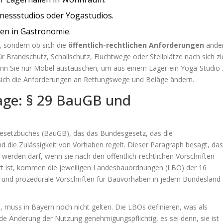
nessstudios oder Yogastudios.
hen in Gastronomie.
, sondern ob sich die
öffentlich-rechtlichen Anforderungen
änder
 Brandschutz, Schallschutz, Fluchtwege oder Stellplätze nach sich zi
wenn Sie nur Möbel austauschen, um aus einem Lager ein Yoga-Studio 
 sich die Anforderungen an Rettungswege und Beläge ändern.
lage: § 29 BauGB und
gesetzbuches (BauGB)
, das
das Bundesgesetz, das die
 die Zulässigkeit von Vorhaben regelt
. Dieser Paragraph besagt, da
werden darf, wenn sie nach den öffentlich-rechtlichen Vorschriften
ert ist, kommen die jeweiligen
Landesbauordnungen (LBO)
der 16
he und prozedurale Vorschriften für Bauvorhaben in jedem Bundesland
t, muss in Bayern noch nicht gelten. Die LBOs definieren, was als
jede Änderung der Nutzung genehmigungspflichtig, es sei denn, sie ist