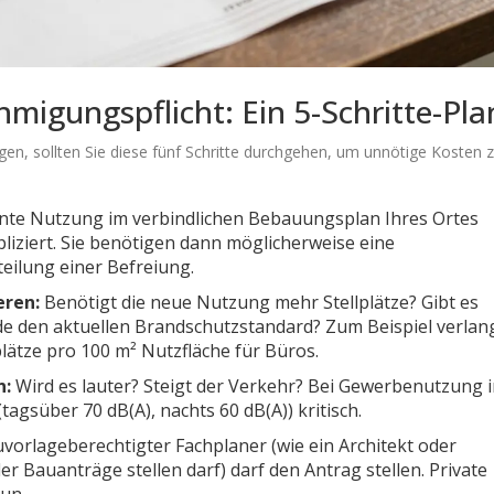
hmigungspflicht: Ein 5-Schritte-Pla
gen, sollten Sie diese fünf Schritte durchgehen, um unnötige Kosten 
ante Nutzung im verbindlichen Bebauungsplan Ihres Ortes
iziert. Sie benötigen dann möglicherweise eine
ilung einer Befreiung.
eren:
Benötigt die neue Nutzung mehr Stellplätze? Gibt es
de den aktuellen Brandschutzstandard? Zum Beispiel verlan
plätze pro 100 m² Nutzfläche für Büros.
n:
Wird es lauter? Steigt der Verkehr? Bei Gewerbenutzung 
gsüber 70 dB(A), nachts 60 dB(A)) kritisch.
vorlageberechtigter Fachplaner
(wie
ein Architekt oder
der Bauanträge stellen darf
) darf den Antrag stellen. Private