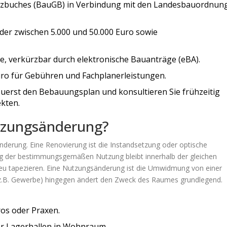
tzbuches (BauGB) in Verbindung mit den Landesbauordnun
er zwischen 5.000 und 50.000 Euro sowie
te, verkürzbar durch elektronische Bauanträge (eBA).
uro für Gebühren und Fachplanerleistungen.
uerst den Bebauungsplan und konsultieren Sie frühzeitig
ekten.
utzungsänderung?
änderung. Eine
Renovierung
ist
die Instandsetzung oder optische
ng der bestimmungsgemäßen Nutzung
bleibt innerhalb der gleichen
u tapezieren. Eine
Nutzungsänderung
ist
die Umwidmung von einer
z.B. Gewerbe)
hingegen ändert den Zweck des Raumes grundlegend.
os oder Praxen.
r Lagerhallen in Wohnraum.