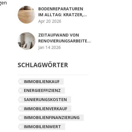
SIE SCHÄDEN RICHTIG
gen
BODENREPARATUREN
IM ALLTAG: KRATZER,
DELLEN UND FLECKEN
Apr 20 2026
EINFACH SELBST
BEHEBEN
ZEITAUFWAND VON
RENOVIERUNGSARBEITEN:
REALISTISCHE PLANUNG
Jan 14 2026
IM ALLTAG
SCHLAGWÖRTER
IMMOBILIENKAUF
ENERGIEEFFIZIENZ
SANIERUNGSKOSTEN
IMMOBILIENVERKAUF
IMMOBILIENFINANZIERUNG
IMMOBILIENWERT