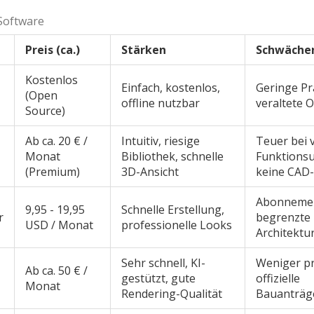
Software
Preis (ca.)
Stärken
Schwäche
Kostenlos
Einfach, kostenlos,
Geringe Pr
(Open
offline nutzbar
veraltete O
Source)
Ab ca. 20 € /
Intuitiv, riesige
Teuer bei 
Monat
Bibliothek, schnelle
Funktions
(Premium)
3D-Ansicht
keine CAD
Abonnemen
9,95 - 19,95
Schnelle Erstellung,
r
begrenzte
USD / Monat
professionelle Looks
Architektu
Sehr schnell, KI-
Weniger pr
Ab ca. 50 € /
gestützt, gute
offizielle
Monat
Rendering-Qualität
Bauanträg