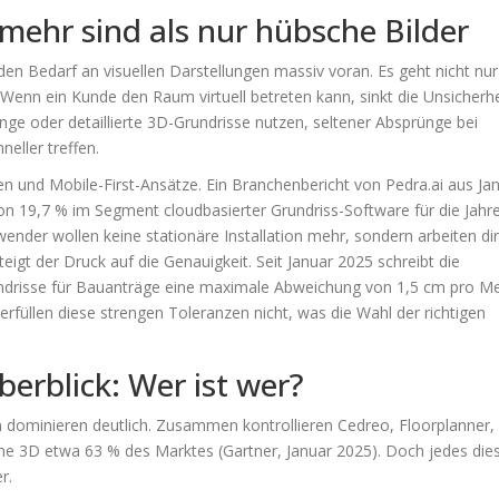
ehr sind als nur hübsche Bilder
 den Bedarf an visuellen Darstellungen massiv voran. Es geht nicht nu
 Wenn ein Kunde den Raum virtuell betreten kann, sinkt die Unsicherhe
ge oder detaillierte 3D-Grundrisse nutzen, seltener Absprünge bei
eller treffen.
n und Mobile-First-Ansätze. Ein Branchenbericht von Pedra.ai aus Ja
n 19,7 % im Segment cloudbasierter Grundriss-Software für die Jahr
nder wollen keine stationäre Installation mehr, sondern arbeiten di
teigt der Druck auf die Genauigkeit. Seit Januar 2025 schreibt die
undrisse für Bauanträge eine maximale Abweichung von 1,5 cm pro M
erfüllen diese strengen Toleranzen nicht, was die Wahl der richtigen
berblick: Wer ist wer?
n dominieren deutlich. Zusammen kontrollieren Cedreo, Floorplanner,
 3D etwa 63 % des Marktes (Gartner, Januar 2025). Doch jedes die
r.