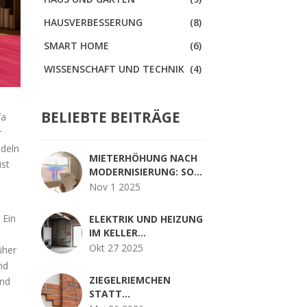
HAUSVERBESSERUNG
(8)
SMART HOME
(6)
WISSENSCHAFT UND TECHNIK
(4)
BELIEBTE BEITRÄGE
fa
r
ndeln
MIETERHÖHUNG NACH
ist
MODERNISIERUNG: SO
FUNKTIONIERT DIE
Nov 1 2025
RECHTLICHE UMLAGE
2025
 Ein
ELEKTRIK UND HEIZUNG
IM KELLER
INSTALLIEREN:
Okt 27 2025
üher
SICHERHEIT BEACHTEN
nd
- DIE WICHTIGSTEN
ZIEGELRIEMCHEN
und
REGELN FÜR 2025
STATT