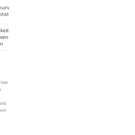
kurve,
instieg
keiten
exen
en
hier
n
 und
wenn