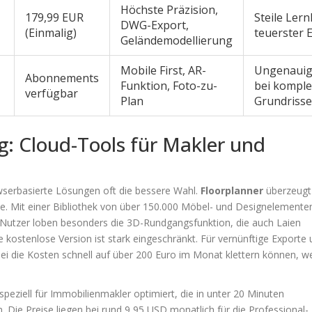
Höchste Präzision,
179,99 EUR
Steile Lern
DWG-Export,
(Einmalig)
teuerster E
Geländemodellierung
Mobile First, AR-
Ungenauig
Abonnements
Funktion, Foto-zu-
bei kompl
verfügbar
Plan
Grundriss
lg: Cloud-Tools für Makler und
wserbasierte Lösungen oft die bessere Wahl.
Floorplanner
überzeugt 
he. Mit einer Bibliothek von über 150.000 Möbel- und Designelemente
 Nutzer loben besonders die 3D-Rundgangsfunktion, die auch Laien
ie kostenlose Version ist stark eingeschränkt. Für vernünftige Exporte
ei die Kosten schnell auf über 200 Euro im Monat klettern können, 
t speziell für Immobilienmakler optimiert, die in unter 20 Minuten
n. Die Preise liegen bei rund 9,95 USD monatlich für die Professional-