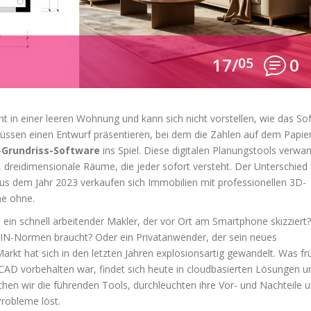
17/
05
0
teht in einer leeren Wohnung und kann sich nicht vorstellen, wie das So
müssen einen Entwurf präsentieren, bei dem die Zahlen auf dem Papie
-Grundriss-Software
ins Spiel. Diese digitalen Planungstools verwa
 dreidimensionale Räume, die jeder sofort versteht. Der Unterschied 
us dem Jahr 2023 verkaufen sich Immobilien mit professionellen 3D-
he ohne.
 ein schnell arbeitender Makler, der vor Ort am Smartphone skizziert?
DIN-Normen braucht? Oder ein Privatanwender, der sein neues
rkt hat sich in den letzten Jahren explosionsartig gewandelt. Was fr
D vorbehalten war, findet sich heute in cloudbasierten Lösungen u
ichen wir die führenden Tools, durchleuchten ihre Vor- und Nachteile 
Probleme löst.