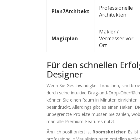
Professionelle
Plan7Architekt
Architekten
Makler /
Magicplan
Vermesser vor
Ort
Für den schnellen Erfo
Designer
Wenn Sie Geschwindigkeit brauchen, sind bro
durch seine intuitive Drag-and-Drop-Oberfläc
können Sie einen Raum in Minuten einrichten.
beeindruckt. Allerdings gibt es einen Haken: D
unbegrenzte Projekte müssen Sie zahlen, wob
man alle Premium-Features nutzt.
Ähnlich positioniert ist
Roomsketcher
. Es is
professionelle Visualisierungen erstellen wolle