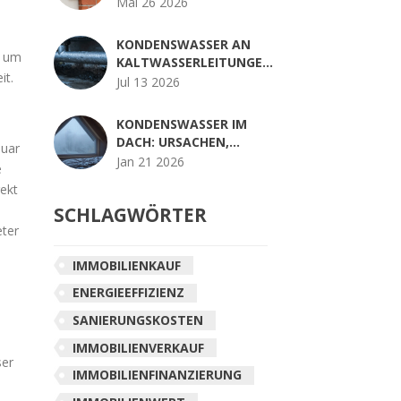
VOLLVERBLENDUNG:
Mai 26 2026
KOSTEN, OPTIK UND
RISIKEN IM VERGLEICH
KONDENSWASSER AN
r um
KALTWASSERLEITUNGEN:
it.
DÄMMUNG NACHRÜSTEN
Jul 13 2026
- SCHRITT FÜR SCHRITT
KONDENSWASSER IM
DACH: URSACHEN,
nuar
LÜFTUNG UND
Jan 21 2026
e
DAMPFBREMSE - SO
rekt
VERMEIDEN SIE
SCHLAGWÖRTER
SCHÄDEN
eter
IMMOBILIENKAUF
ENERGIEEFFIZIENZ
SANIERUNGSKOSTEN
IMMOBILIENVERKAUF
ser
IMMOBILIENFINANZIERUNG