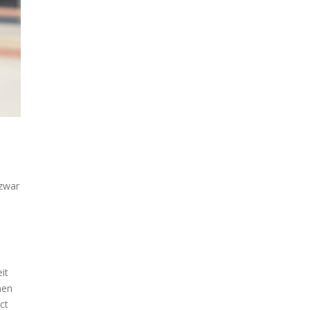
-
 zwar
it
hen
ct