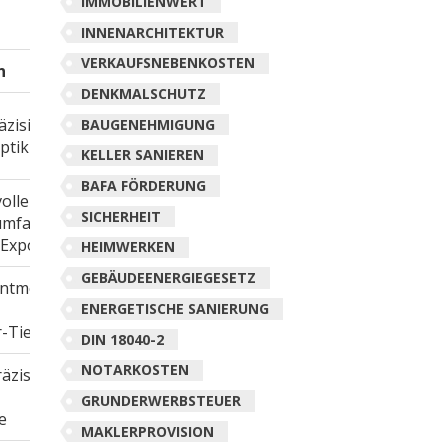
IMMOBILIENWERT
INNENARCHITEKTUR
VERKAUFSNEBENKOSTEN
n
DENKMALSCHUTZ
äzision,
BAUGENEHMIGUNG
ptik
KELLER SANIEREN
BAFA FÖRDERUNG
vollem
SICHERHEIT
umfang,
-Exporte
HEIMWERKEN
GEBÄUDEENERGIEGESETZ
tmodell,
ENERGETISCHE SANIERUNG
r-Tiefe
DIN 18040-2
NOTARKOSTEN
äzise für
GRUNDERWERBSTEUER
e
MAKLERPROVISION