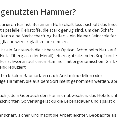
abgenutzten Hammer?
rieren kannst. Bei einem Holzschaft lässt sich oft das End
 spezielle Klebstoffe, die stark genug sind, um den Schaft
f kann eine Nachschärfung helfen – ein kleiner Feinschleifer
hlagfläche wieder glatt zu bekommen.
st ein Austausch die sicherere Option. Achte beim Neukauf
Holz, Fiberglas oder Metall), einen gut sitzenden Kopf und e
ker schwören auf einen Hammer mit ergonomischem Griff, 
nk reduziert.
u bei lokalen Baumärkten nach Auslaufmodellen oder
tige Hämmer, die aus dem Sortiment genommen werden, ab
. Nach jedem Gebrauch den Hammer abwischen, das Holz leich
eschichten. So verlängerst du die Lebensdauer und sparst di
 scharf, sicher und macht die Arbeit leichter. Beobachte al