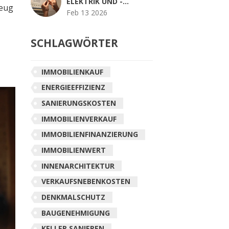
ELEKTRIK UND -
zeug
SANITÄR: WAS IN
Feb 13 2026
DEUTSCHLAND
ERLAUBT IST
SCHLAGWÖRTER
IMMOBILIENKAUF
ENERGIEEFFIZIENZ
SANIERUNGSKOSTEN
IMMOBILIENVERKAUF
IMMOBILIENFINANZIERUNG
IMMOBILIENWERT
INNENARCHITEKTUR
VERKAUFSNEBENKOSTEN
DENKMALSCHUTZ
BAUGENEHMIGUNG
KELLER SANIEREN