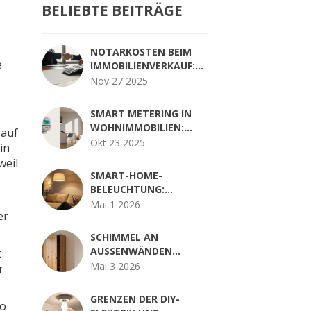
BELIEBTE BEITRÄGE
NOTARKOSTEN BEIM
e
IMMOBILIENVERKAUF:
SO SPAREN SIE BEI
Nov 27 2025
GEBÜHREN
SMART METERING IN
WOHNIMMOBILIEN:
 auf
MEHR TRANSPARENZ
Okt 23 2025
in
UND
weil
ENERGIEEINSPARUNGEN
SMART-HOME-
BELEUCHTUNG:
INTELLIGENTE LAMPEN
Mai 1 2026
er
UND SCHALTER IM
HAUS
SCHIMMEL AN
AUSSENWÄNDEN V
t
ERMEIDEN: DER R
Mai 3 2026
r
ICHTIGE M
ÖBELABSTAND & T
GRENZEN DER DIY-
so
IPPS