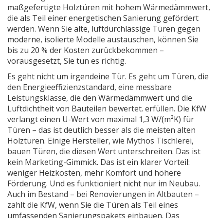
maßgefertigte Holztüren mit hohem Wärmedämmwert,
die als Teil einer energetischen Sanierung gefördert
werden
.
Wenn Sie alte, luftdurchlässige Türen gegen
moderne, isolierte Modelle austauschen, können Sie
bis zu 20 % der Kosten zurückbekommen –
vorausgesetzt, Sie tun es richtig.
Es geht nicht um irgendeine Tür. Es geht um Türen, die
den
Energieeffizienzstandard
,
eine messbare
Leistungsklasse, die den Wärmedämmwert und die
Luftdichtheit von Bauteilen bewertet
.
erfüllen. Die KfW
verlangt einen U-Wert von maximal 1,3 W/(m²K) für
Türen – das ist deutlich besser als die meisten alten
Holztüren. Einige Hersteller, wie Mythos Tischlerei,
bauen Türen, die diesen Wert unterschreiten. Das ist
kein Marketing-Gimmick. Das ist ein klarer Vorteil:
weniger Heizkosten, mehr Komfort und höhere
Förderung. Und es funktioniert nicht nur im Neubau.
Auch im Bestand – bei Renovierungen in Altbauten –
zahlt die KfW, wenn Sie die Türen als Teil eines
umfassenden Sanierungspakets einbauen. Das