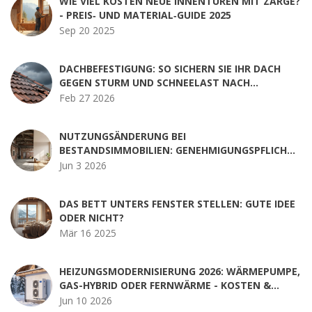
WIE VIEL KOSTEN NEUE INNENTÜREN MIT ZARGE?
- PREIS‑ UND MATERIAL‑GUIDE 2025
Sep 20 2025
DACHBEFESTIGUNG: SO SICHERN SIE IHR DACH
GEGEN STURM UND SCHNEELAST NACH
AKTUELLEM STANDARD
Feb 27 2026
NUTZUNGSÄNDERUNG BEI
BESTANDSIMMOBILIEN: GENEHMIGUNGSPFLICHT
PRÜFEN & RISIKEN VERMEIDEN
Jun 3 2026
DAS BETT UNTERS FENSTER STELLEN: GUTE IDEE
ODER NICHT?
Mär 16 2025
HEIZUNGSMODERNISIERUNG 2026: WÄRMEPUMPE,
GAS-HYBRID ODER FERNWÄRME - KOSTEN &
FÖRDERUNG IM CHECK
Jun 10 2026