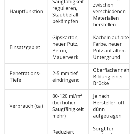
Saugfähigkeit
zwischen
regulieren,
Hauptfunktion
verschiedenen
Staubbefall
Materialien
bekämpfen
herstellen
Gipskarton,
Kacheln auf alter
neuer Putz,
Farbe, neuer
Einsatzgebiet
Beton,
Putz auf altem
Mauerwerk
Untergrund
Oberflächennahe
Penetrations-
2-5 mm tief
Bildung einer
Tiefe
eindringend
Brücke
80-120 ml/m²
Je nach
(bei hoher
Hersteller, oft
Verbrauch (ca.)
Saugfähigkeit
dünn
mehr)
aufgetragen
Sorgt für
Reduziert