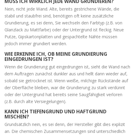
MUSS ICH WIRKLICH JEDE WAND GRUNDIEREN?
Nein, nicht jede Wand. Alte, bereits gestrichene Wände, die
stabil und staubfrei sind, benötigen oft keine zusätzliche
Grundierung, es sei denn, Sie wechseln den Farbtyp (z.B. von
Glanzlack zu Mattfarbe) oder der Untergrund ist fleckig. Neue
Putze, Gipskartonplatten und gespachtelte Nähte müssen
jedoch immer grundiert werden.
WIE ERKENNE ICH, OB MEINE GRUNDIERUNG
EINGEDRUNGEN IST?
Wenn die Grundierung gut eingedrungen ist, sieht die Wand nach
dem Auftragen zunächst dunkler aus und hellt dann wieder auf,
sobald sie getrocknet ist. Wenn weiße, milchige Rückstände auf
der Oberfläche bleiben, war die Grundierung zu stark verdünnt
oder der Untergrund hat bereits seine Saugfähigkeit verloren
(z.B. durch alte Versiegelungen).
KANN ICH TIEFENGRUND UND HAFTGRUND
MISCHEN?
Grundsätzlich nein, es sei denn, der Hersteller gibt dies explizit
an. Die chemischen Zusammensetzungen sind unterschiedlich