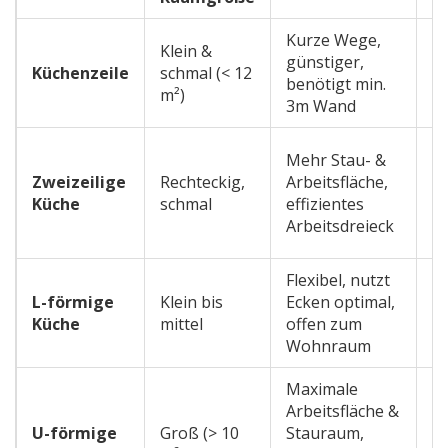
Kurze Wege,
Klein &
G
günstiger,
Küchenzeile
schmal (< 12
S
benötigt min.
m²)
we
3m Wand
Ke
Mehr Stau- &
Es
Zweizeilige
Rechteckig,
Arbeitsfläche,
L
Küche
schmal
effizientes
mi
Arbeitsdreieck
b
Flexibel, nutzt
E
L-förmige
Klein bis
Ecken optimal,
n
Küche
mittel
offen zum
S
Wohnraum
F
Maximale
Arbeitsfläche &
H
U-förmige
Groß (> 10
Stauraum,
Pl