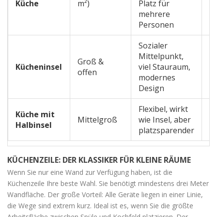
Küche
m²)
Platz für
sc
mehrere
T
Personen
Sozialer
Mittelpunkt,
Be
Groß &
Kücheninsel
viel Stauraum,
g
offen
modernes
h
Design
Flexibel, wirkt
K
Küche mit
Mittelgroß
wie Insel, aber
t
Halbinsel
platzsparender
ni
KÜCHENZEILE: DER KLASSIKER FÜR KLEINE RÄUME
Wenn Sie nur eine Wand zur Verfügung haben, ist die
Küchenzeile
Ihre beste Wahl. Sie benötigt mindestens drei Meter
Wandfläche. Der große Vorteil: Alle Geräte liegen in einer Linie,
die Wege sind extrem kurz. Ideal ist es, wenn Sie die größte
Arbeitsfläche zwischen Spüle und Kochfeld platzieren. Der