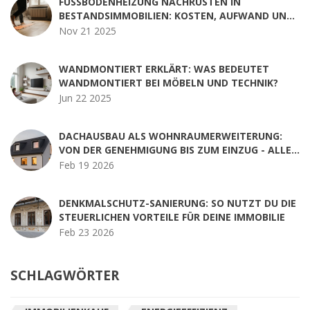
FUSSBODENHEIZUNG NACHRÜSTEN IN B
ESTANDSIMMOBILIEN: KOSTEN, AUFWAND UND E
CHTE VORTEILE
Nov 21 2025
WANDMONTIERT ERKLÄRT: WAS BEDEUTET
WANDMONTIERT BEI MÖBELN UND TECHNIK?
Jun 22 2025
DACHAUSBAU ALS WOHNRAUMERWEITERUNG:
VON DER GENEHMIGUNG BIS ZUM EINZUG - ALLE
SCHRITTE IM ÜBERBLICK
Feb 19 2026
DENKMALSCHUTZ-SANIERUNG: SO NUTZT DU DIE
STEUERLICHEN VORTEILE FÜR DEINE IMMOBILIE
Feb 23 2026
SCHLAGWÖRTER