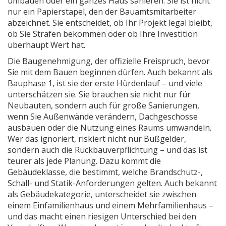
umbauen oder ein ganzes Haus sanieren.
Sie ist nicht
nur ein Papierstapel, den der Bauamtsmitarbeiter
abzeichnet. Sie entscheidet, ob Ihr Projekt legal bleibt,
ob Sie Strafen bekommen oder ob Ihre Investition
überhaupt Wert hat.
Die
Baugenehmigung
,
der offizielle Freispruch, bevor
Sie mit dem Bauen beginnen dürfen
. Auch bekannt als
Bauphase 1
, ist sie der erste Hürdenlauf – und viele
unterschätzen sie. Sie brauchen sie nicht nur für
Neubauten, sondern auch für große Sanierungen,
wenn Sie Außenwände verändern, Dachgeschosse
ausbauen oder die Nutzung eines Raums umwandeln.
Wer das ignoriert, riskiert nicht nur Bußgelder,
sondern auch die Rückbauverpflichtung – und das ist
teurer als jede Planung.
Dazu kommt die
Gebäudeklasse
,
die bestimmt, welche Brandschutz-,
Schall- und Statik-Anforderungen gelten
. Auch bekannt
als
Gebäudekategorie
, unterscheidet sie zwischen
einem Einfamilienhaus und einem Mehrfamilienhaus –
und das macht einen riesigen Unterschied bei den