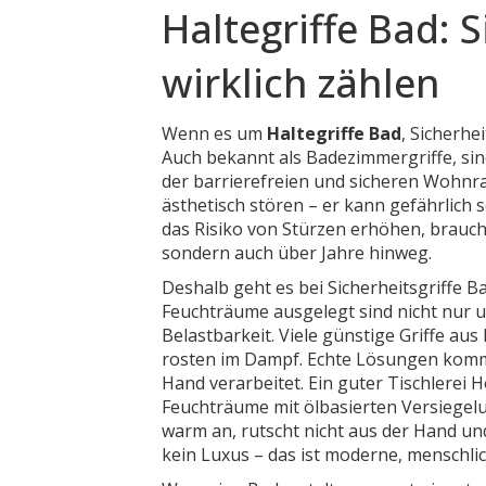
Haltegriffe Bad: S
wirklich zählen
Wenn es um
Haltegriffe Bad
,
Sicherhe
Auch bekannt als
Badezimmergriffe
, si
der barrierefreien und sicheren Wohnr
ästhetisch stören – er kann gefährlich 
das Risiko von Stürzen erhöhen, braucht 
sondern auch über Jahre hinweg.
Deshalb geht es bei
Sicherheitsgriffe B
Feuchträume ausgelegt sind
nicht nur 
Belastbarkeit. Viele günstige Griffe a
rosten im Dampf. Echte Lösungen komm
Hand verarbeitet. Ein guter
Tischlerei H
Feuchträume mit ölbasierten Versiege
warm an, rutscht nicht aus der Hand und
kein Luxus – das ist moderne, menschli