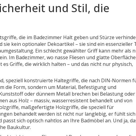
icherheit und Stil, die
itsgriffe, die im Badezimmer Halt geben und Stürze verhind
nd sie kein optionaler Dekoartikel – sie sind ein essenzieller 
aumgestaltung.
Ein schlecht gewählter Griff kann mehr als 
sein. Im Badezimmer, wo nasse Fliesen und glatte Oberfläch
es Griffe, die wirklich halten – und das nicht nur physisch,
ad
,
speziell konstruierte Haltegriffe, die nach DIN-Normen f
um die Form, sondern um Material, Befestigung und
us Kunststoff oder dünnem Metall brechen bei Belastung oder
en aus Holz – massiv, wasserresistent behandelt und von
olzgriffe
,
maßgefertigte Holzgriffe, die speziell für
lungen behandelt werden
ist nicht nur langlebig, er fühlt sich
 passt sich optisch nahtlos an Ihre Badmöbel an. Und ja, das
che Baukultur.