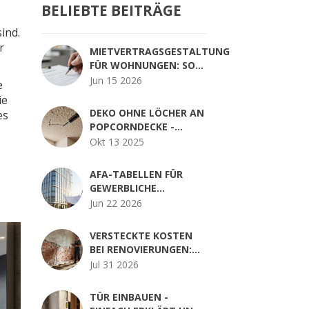
BELIEBTE BEITRÄGE
sind.
r
MIETVERTRAGSGESTALTUNG
FÜR WOHNUNGEN: SO
FORMULIEREN SIE KLAUSELN
Jun 15 2026
e
RECHTSSICHER
ie
DEKO OHNE LÖCHER AN
es
POPCORNDECKE -
TIPPS, TRICKS &
Okt 13 2025
DIY‑ANLEITUNGEN
AFA-TABELLEN FÜR
GEWERBLICHE
IMMOBILIEN:
Jun 22 2026
NUTZUNGSDAUERN,
ABSCHREIBUNGSSÄTZE
VERSTECKTE KOSTEN
UND PRAXISBEISPIELE
BEI RENOVIERUNGEN:
DIE 7 GRÖSSTEN F
Jul 31 2026
ALLEN IM HAUS S
ANIEREN
TÜR EINBAUEN -