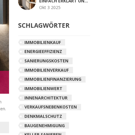
EINFACH ERKLÄRT UND
SCHRITT FÜR SCHRITT
Okt 3 2025
SCHLAGWÖRTER
IMMOBILIENKAUF
ENERGIEEFFIZIENZ
SANIERUNGSKOSTEN
IMMOBILIENVERKAUF
IMMOBILIENFINANZIERUNG
IMMOBILIENWERT
INNENARCHITEKTUR
n
VERKAUFSNEBENKOSTEN
zen.
DENKMALSCHUTZ
BAUGENEHMIGUNG
KELLER SANIEREN