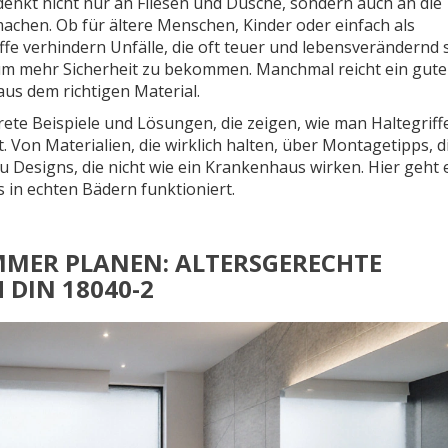
enkt nicht nur an Fliesen und Dusche, sondern auch an die
 machen. Ob für ältere Menschen, Kinder oder einfach als
riffe verhindern Unfälle, die oft teuer und lebensverändernd 
um mehr Sicherheit zu bekommen. Manchmal reicht ein gute
aus dem richtigen Material.
ete Beispiele und Lösungen, die zeigen, wie man Haltegriff
. Von Materialien, die wirklich halten, über Montagetipps, d
zu Designs, die nicht wie ein Krankenhaus wirken. Hier geht 
 in echten Bädern funktioniert.
MMER PLANEN: ALTERSGERECHTE
DIN 18040-2