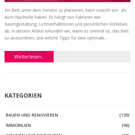
Ein Bett unter dem Fenster zu platzieren, kann sowohl Vor- als
auch Nachteile haben. Es hängt von Faktoren wie
Raumgestaltung, Lichtverhältnissen und persönlichen Vorlieben
ab. In diesem Artikel erkunden wir, wann es sinnvoll ist, das Bett
so anzuordnen, und welche Tipps für eine optimale
Raumgestaltung zu beachten sind. Wir beleuchten auch
mögliche Einflüsse auf Schlafqualität und Raumästhetik. Gute
Weiterlesen...
Planung kann dies zu einer stilvollen Möglichkeit machen.
KATEGORIEN
BAUEN UND RENOVIEREN
(130)
IMMOBILIEN
(96)