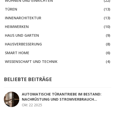
WOHNEN UND EINRICHTEN
(22)
TÜREN
(13)
INNENARCHITEKTUR
(13)
HEIMWERKEN
(10)
HAUS UND GARTEN
(9)
HAUSVERBESSERUNG
(8)
SMART HOME
(6)
WISSENSCHAFT UND TECHNIK
(4)
BELIEBTE BEITRÄGE
AUTOMATISCHE TÜRANTRIEBE IM BESTAND:
NACHRÜSTUNG UND STROMVERBRAUCH
OPTIMIEREN
Okt 22 2025