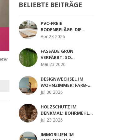
BELIEBTE BEITRÄGE
PVC-FREIE
BODENBELÄGE: DIE
BESTEN ÖKOLOGISCHEN
Apr 23 2026
ALTERNATIVEN IM
VERGLEICH
FASSADE GRÜN
VERFÄRBT: SO
eter
ENTFERNEN SIE
Mai 23 2026
ALGENBEFALL
DAUERHAFT
DESIGNWECHSEL IM
WOHNZIMMER: FARB-
UND LICHTKONZEPT IM
Jul 30 2026
VERGLEICH
HOLZSCHUTZ IM
DENKMAL: BOHRMEHL,
PILZE UND INSEKTEN
Jul 23 2026
RICHTIG BEKÄMPFEN
IMMOBILIEN IM