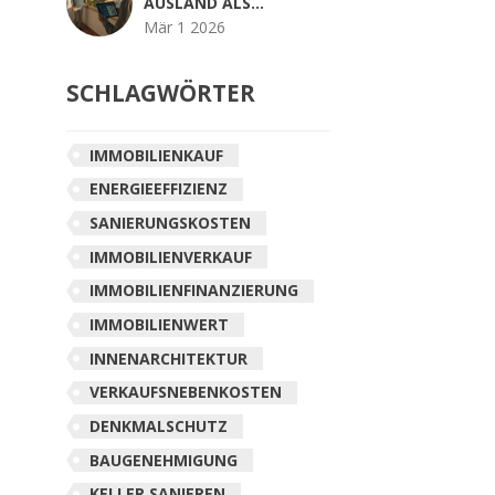
AUSLAND ALS
INVESTMENT:
Mär 1 2026
WÄHRUNGS- UND
RECHTSRISIKEN
SCHLAGWÖRTER
VERSTEHEN
IMMOBILIENKAUF
ENERGIEEFFIZIENZ
SANIERUNGSKOSTEN
IMMOBILIENVERKAUF
IMMOBILIENFINANZIERUNG
IMMOBILIENWERT
INNENARCHITEKTUR
VERKAUFSNEBENKOSTEN
DENKMALSCHUTZ
BAUGENEHMIGUNG
KELLER SANIEREN