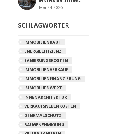
INNENABDICHTUNG
MIT DICHTSCHLÄMME:
Mai 24 2026
ANLEITUNG,
MATERIALIEN & TIPPS
SCHLAGWÖRTER
IMMOBILIENKAUF
ENERGIEEFFIZIENZ
SANIERUNGSKOSTEN
IMMOBILIENVERKAUF
IMMOBILIENFINANZIERUNG
IMMOBILIENWERT
INNENARCHITEKTUR
VERKAUFSNEBENKOSTEN
DENKMALSCHUTZ
BAUGENEHMIGUNG
KELLER SANIEREN