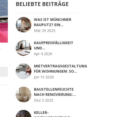
BELIEBTE BEITRÄGE
WAS IST MÜNCHNER
RAUPUTZ? EIN
MODERNER
Mär 29 2025
WANDDEKORATIONSSTIL
KAUFPREISFÄLLIGKEIT
UND
r
IMMOBILIENÜBERGABE:
Apr 4 2026
SO FUNKTIONIERT DIE
RECHTSSICHERE
MIETVERTRAGSGESTALTUNG
ABWICKLUNG
FÜR WOHNUNGEN: SO
FORMULIEREN SIE KLAUSELN
Jun 15 2026
RECHTSSICHER
BAUSTELLENFEUCHTE
NACH RENOVIERUNG:
SO PLANEN SIE DIE
Dez 3 2025
RICHTIGEN
TROCKNUNGSZEITEN
KELLER-