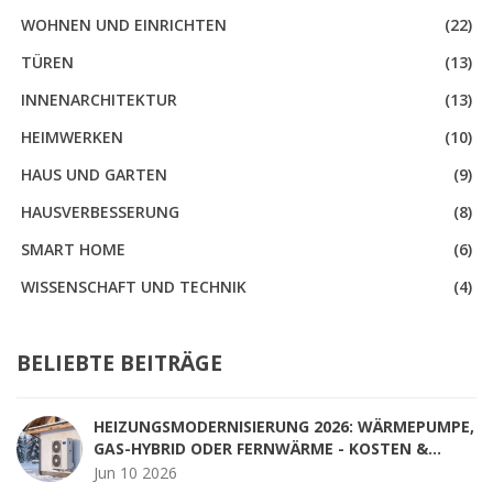
WOHNEN UND EINRICHTEN
(22)
TÜREN
(13)
INNENARCHITEKTUR
(13)
HEIMWERKEN
(10)
HAUS UND GARTEN
(9)
HAUSVERBESSERUNG
(8)
SMART HOME
(6)
WISSENSCHAFT UND TECHNIK
(4)
BELIEBTE BEITRÄGE
HEIZUNGSMODERNISIERUNG 2026: WÄRMEPUMPE,
GAS-HYBRID ODER FERNWÄRME - KOSTEN &
FÖRDERUNG IM CHECK
Jun 10 2026