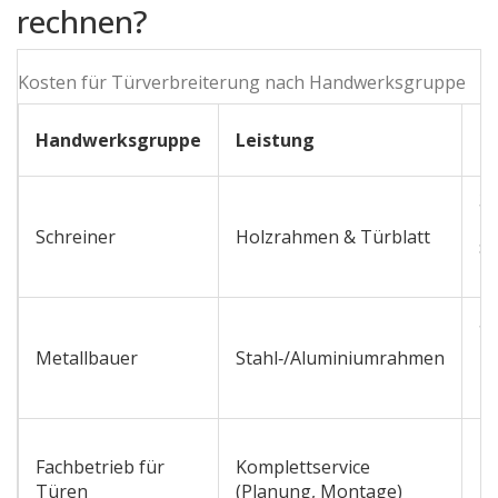
rechnen?
Kosten für Türverbreiterung nach Handwerksgruppe
Pr
Handwerksgruppe
Leistung
(c
3
€ 
Schreiner
Holzrahmen & Türblatt
8
€
5
€ 
Metallbauer
Stahl‑/Aluminiumrahmen
1.
€
7
Fachbetrieb für
Komplettservice
€ 
Türen
(Planung, Montage)
1.