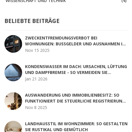
WISSENSCHAFT UND TECHNIK
(4)
BELIEBTE BEITRÄGE
ZWECKENTFREMDUNGSVERBOT BEI
WOHNUNGEN: BUSSGELDER UND AUSNAHMEN IN D
EUTSCHLAND 2025
Nov 15 2025
KONDENSWASSER IM DACH: URSACHEN, LÜFTUNG
UND DAMPFBREMSE - SO VERMEIDEN SIE
SCHÄDEN
Jan 21 2026
AUSWANDERUNG UND IMMOBILIENBESITZ: SO
FUNKTIONIERT DIE STEUERLICHE REGISTRIERUNG
AB 2025
Nov 8 2025
LANDHAUSSTIL IM WOHNZIMMER: SO GESTALTEN
SIE RUSTIKAL UND GEMÜTLICH