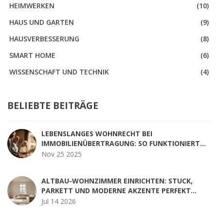
HEIMWERKEN
(10)
HAUS UND GARTEN
(9)
HAUSVERBESSERUNG
(8)
SMART HOME
(6)
WISSENSCHAFT UND TECHNIK
(4)
BELIEBTE BEITRÄGE
LEBENSLANGES WOHNRECHT BEI
IMMOBILIENÜBERTRAGUNG: SO FUNKTIONIERT
BEWERTUNG UND STEUERERSPARNIS
Nov 25 2025
ALTBAU-WOHNZIMMER EINRICHTEN: STUCK,
PARKETT UND MODERNE AKZENTE PERFEKT
KOMBINIEREN
Jul 14 2026