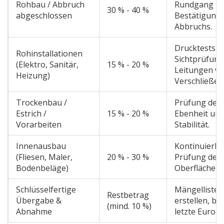
Rohbau / Abbruch
Rundgang zu
30 % - 40 %
abgeschlossen
Bestätigung 
Abbruchs.
Drucktests u
Rohinstallationen
Sichtprüfung
(Elektro, Sanitär,
15 % - 20 %
Leitungen v
Heizung)
Verschließen
Trockenbau /
Prüfung der
Estrich /
15 % - 20 %
Ebenheit un
Vorarbeiten
Stabilität.
Innenausbau
Kontinuierlic
(Fliesen, Maler,
20 % - 30 %
Prüfung der
Bodenbeläge)
Oberflächenqu
Schlüsselfertige
Mängelliste
Restbetrag
Übergabe &
erstellen, be
(mind. 10 %)
Abnahme
letzte Euro fl