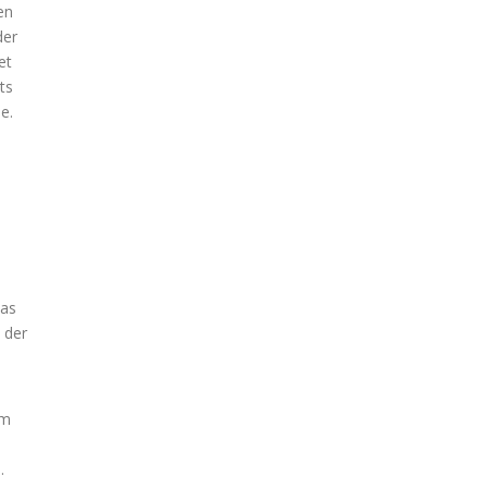
en
der
et
ts
e.
Das
 der
em
.