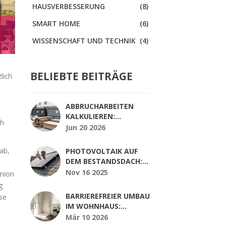
HAUSVERBESSERUNG
(8)
SMART HOME
(6)
WISSENSCHAFT UND TECHNIK
(4)
BELIEBTE BEITRÄGE
lich
ABBRUCHARBEITEN
KALKULIEREN:
ch
CONTAINER,
Jun 20 2026
ENTSORGUNG UND
SCHADSTOFFE RICHTIG
 ab,
PHOTOVOLTAIK AUF
PLANEN
DEM BESTANDSDACH:
SO SICHERN SIE STATIK,
Nov 16 2025
Union
DACHHAUT UND
g
KABELWEGE
BARRIEREFREIER UMBAU
se
IM WOHNHAUS:
ANFORDERUNGEN,
Mär 10 2026