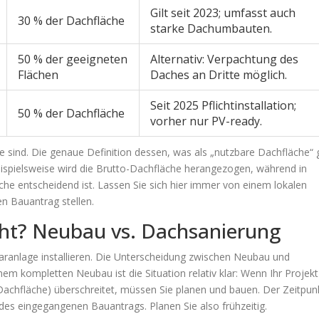
Gilt seit 2023; umfasst auch
30 % der Dachfläche
starke Dachumbauten.
50 % der geeigneten
Alternativ: Verpachtung des
Flächen
Daches an Dritte möglich.
Seit 2025 Pflichtinstallation;
50 % der Dachfläche
vorher nur PV-ready.
e sind. Die genaue Definition dessen, was als „nutzbare Dachfläche“ gi
ispielsweise wird die Brutto-Dachfläche herangezogen, während in
che entscheidend ist. Lassen Sie sich hier immer von einem lokalen
en Bauantrag stellen.
licht? Neubau vs. Dachsanierung
aranlage installieren. Die Unterscheidung zwischen
Neubau
und
einem kompletten Neubau ist die Situation relativ klar: Wenn Ihr Projekt
achfläche) überschreitet, müssen Sie planen und bauen. Der Zeitpun
 des eingegangenen Bauantrags. Planen Sie also frühzeitig.