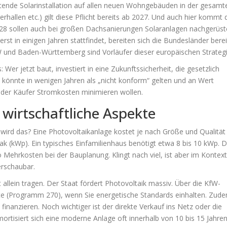
htende Solarinstallation auf allen neuen Wohngebäuden in der gesamt
allen etc.) gilt diese Pflicht bereits ab 2027. Und auch hier kommt 
28 sollen auch bei großen Dachsanierungen Solaranlagen nachgerüst
t in einigen Jahren stattfindet, bereiten sich die Bundesländer berei
RW und Baden-Württemberg sind Vorläufer dieser europäischen Strategi
 Wer jetzt baut, investiert in eine Zukunftssicherheit, die gesetzlich
 könnte in wenigen Jahren als „nicht konform“ gelten und an Wert
oder Käufer Stromkosten minimieren wollen.
wirtschaftliche Aspekte
r wird das? Eine Photovoltaikanlage kostet je nach Größe und Qualität
k (kWp). Ein typisches Einfamilienhaus benötigt etwa 8 bis 10 kWp. 
 Mehrkosten bei der Bauplanung. Klingt nach viel, ist aber im Kontext
rschaubar.
 allein tragen. Der Staat fördert Photovoltaik massiv. Über die KfW-
ite (Programm 270), wenn Sie energetische Standards einhalten. Zud
 finanzieren. Noch wichtiger ist der direkte Verkauf ins Netz oder die
rtisiert sich eine moderne Anlage oft innerhalb von 10 bis 15 Jahren