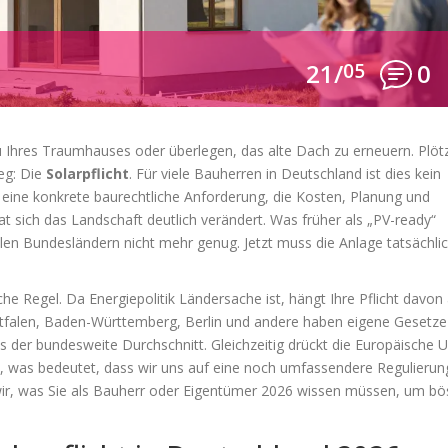
21/
05
0
au Ihres Traumhauses oder überlegen, das alte Dach zu erneuern. Plötz
eg: Die
Solarpflicht
. Für viele Bauherren in Deutschland ist dies kein
 eine konkrete baurechtliche Anforderung, die Kosten, Planung und
hat sich das Landschaft deutlich verändert. Was früher als „PV-ready“
vielen Bundesländern nicht mehr genug. Jetzt muss die Anlage tatsächli
che Regel. Da Energiepolitik Ländersache ist, hängt Ihre Pflicht davon
stfalen, Baden-Württemberg, Berlin und andere haben eigene Gesetze
als der bundesweite Durchschnitt. Gleichzeitig drückt die Europäische 
h, was bedeutet, dass wir uns auf eine noch umfassendere Regulierun
 wir, was Sie als Bauherr oder Eigentümer 2026 wissen müssen, um bö