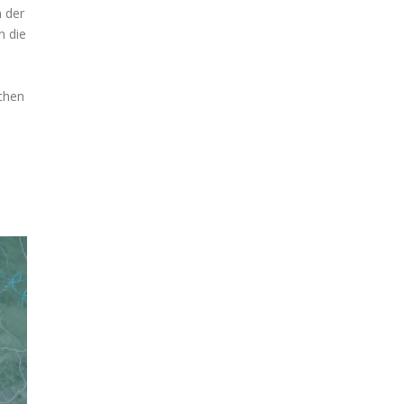
n der
n die
ichen