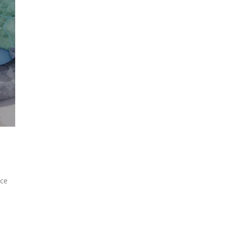
nce
e