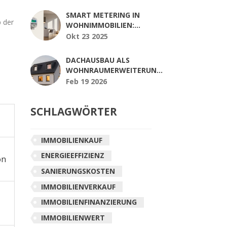
PLANUNG UND
FÖRDERUNG
SMART METERING IN
p der
WOHNIMMOBILIEN:
MEHR TRANSPARENZ
Okt 23 2025
UND
ENERGIEEINSPARUNGEN
DACHAUSBAU ALS
WOHNRAUMERWEITERUNG:
VON DER GENEHMIGUNG
Feb 19 2026
BIS ZUM EINZUG - ALLE
SCHRITTE IM ÜBERBLICK
SCHLAGWÖRTER
IMMOBILIENKAUF
ENERGIEEFFIZIENZ
on
SANIERUNGSKOSTEN
IMMOBILIENVERKAUF
IMMOBILIENFINANZIERUNG
IMMOBILIENWERT