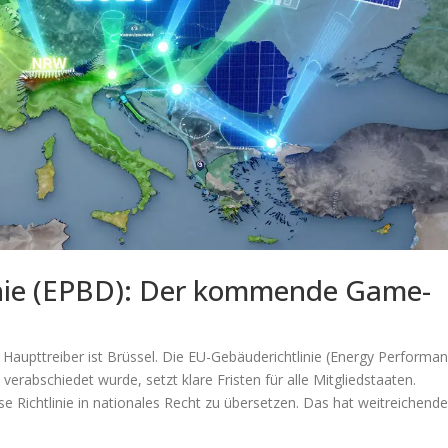
inie (EPBD): Der kommende Game-
Haupttreiber ist Brüssel. Die EU-Gebäuderichtlinie (Energy Performa
verabschiedet wurde, setzt klare Fristen für alle Mitgliedstaaten.
se Richtlinie in nationales Recht zu übersetzen. Das hat weitreichend