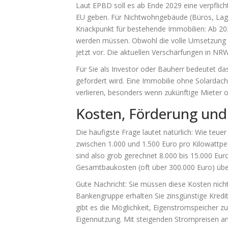
Laut EPBD soll es ab Ende 2029 eine verpflic
EU geben. Für Nichtwohngebäude (Büros, Lagerh
Knackpunkt für bestehende Immobilien: Ab 20
werden müssen. Obwohl die volle Umsetzung ers
jetzt vor. Die aktuellen Verschärfungen in N
Für Sie als Investor oder Bauherr bedeutet das:
gefordert wird. Eine Immobilie ohne Solardach
verlieren, besonders wenn zukünftige Mieter 
Kosten, Förderung und 
Die häufigste Frage lautet natürlich: Wie teue
zwischen 1.000 und 1.500 Euro pro Kilowattpea
sind also grob gerechnet 8.000 bis 15.000 Euro
Gesamtbaukosten (oft über 300.000 Euro) übe
Gute Nachricht: Sie müssen diese Kosten nicht
Bankengruppe erhalten Sie zinsgünstige Kred
gibt es die Möglichkeit, Eigenstromspeicher zu
Eigennutzung. Mit steigenden Strompreisen amo