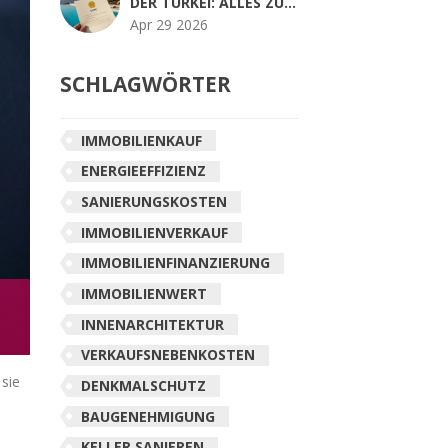
DER TÜRKEI: ALLES ZU
TAPU, ISKAN UND DEN
Apr 29 2026
NEUEN GESETZEN 2026
SCHLAGWÖRTER
IMMOBILIENKAUF
ENERGIEEFFIZIENZ
SANIERUNGSKOSTEN
IMMOBILIENVERKAUF
IMMOBILIENFINANZIERUNG
IMMOBILIENWERT
INNENARCHITEKTUR
VERKAUFSNEBENKOSTEN
 sie
DENKMALSCHUTZ
BAUGENEHMIGUNG
KELLER SANIEREN