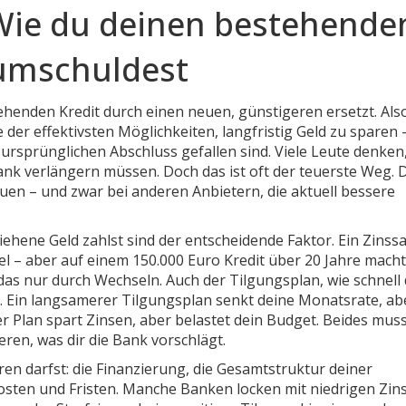
Wie du deinen bestehende
 umschuldest
ehenden Kredit durch einen neuen, günstigeren ersetzt
. Als
ine der effektivsten Möglichkeiten, langfristig Geld zu sparen 
ursprünglichen Abschluss gefallen sind.
Viele Leute denken
 Bank verlängern müssen. Doch das ist oft der teuerste Weg. 
uen – und zwar bei anderen Anbietern, die aktuell bessere
liehene Geld zahlst
sind der entscheidende Faktor. Ein Zinss
viel – aber auf einem 150.000 Euro Kredit über 20 Jahre mach
 das nur durch Wechseln. Auch der
Tilgungsplan
,
wie schnell
le. Ein langsamerer Tilgungsplan senkt deine Monatsrate, ab
r Plan spart Zinsen, aber belastet dein Budget. Beides mus
ren, was dir die Bank vorschlägt.
ren darfst: die
Finanzierung
,
die Gesamtstruktur deiner
osten und Fristen
. Manche Banken locken mit niedrigen Zin