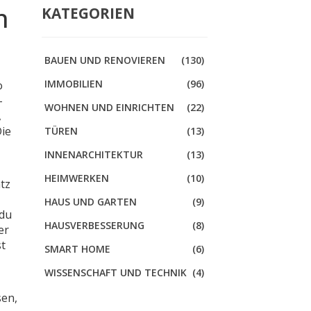
n
KATEGORIEN
BAUEN UND RENOVIEREN
(130)
IMMOBILIEN
(96)
o
–
WOHNEN UND EINRICHTEN
(22)
,
Die
TÜREN
(13)
INNENARCHITEKTUR
(13)
HEIMWERKEN
(10)
atz
t
HAUS UND GARTEN
(9)
 du
HAUSVERBESSERUNG
(8)
er
st
SMART HOME
(6)
WISSENSCHAFT UND TECHNIK
(4)
sen,