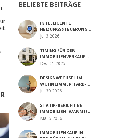
BELIEBTE BEITRÄGE
n.
nur
INTELLIGENTE
it.
HEIZUNGSSTEUERUNG:
DIGITALE
Jul 3 2026
THERMOSTATE IM
WOHNHAUS
TIMING FÜR DEN
ie
IMMOBILIENVERKAUF
2025: DER BESTE
Dez 21 2025
–
MOMENT, UM IHRE
IMMOBILIE ZU
DESIGNWECHSEL IM
VERKAUFEN
WOHNZIMMER: FARB-
UND LICHTKONZEPT IM
Jul 30 2026
ER
VERGLEICH
STATIK-BERICHT BEI
IMMOBILIEN: WANN IST
ER WIRKLICH
Mai 5 2026
NOTWENDIG?
IMMOBILIENKAUF IN