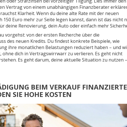
 oder Strafzinsen bei vorzeitiger Tilgung. Lies immer den
euen Vertrag von einem unabhängigen Finanzberater erkläre
rauchst Klarheit. Wenn du deine alte Rate mit der neuen
ch 150 Euro mehr zur Seite legen kannst, dann ist das nicht 
ür deine Renovierung, dein Auto oder einfach mehr Sicherhe
nau vorgehst: von der ersten Recherche über die
ss des neuen Kredits. Du findest konkrete Beispiele, wie
ung ihre monatlichen Belastungen reduziert haben – und w
 ohne dich in Vertragswirrwarr zu verlieren. Es geht nicht
tehen. Es geht darum, deine aktuelle Situation zu nutzen 
ÄDIGUNG BEIM VERKAUF FINANZIERT
DEN SIE HOHE KOSTEN