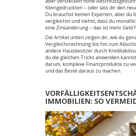
aber verstecken hohe Abschlussgebühren
Kleingedruckten – oder lass dir den n
Du brauchst keinen Experten, aber du b
vergleichst und siehst, dass du monatli
eine Zinsänderung – das ist mehr Geld f
Die Artikel unten zeigen dir, wie du ge
Vergleichsrechnung bis hin zum Abschlu
andere Hausbesitzer durch Kreditablös
du die gleichen Tricks anwenden kannst,
darum, komplexe Finanzprodukte zu vers
und das Beste daraus zu machen.
VORFÄLLIGKEITSENTSCH
IMMOBILIEN: SO VERMEI