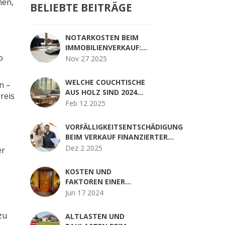
hen,
BELIEBTE BEITRÄGE
NOTARKOSTEN BEIM
IMMOBILIENVERKAUF:
o
SO SPAREN SIE BEI
Nov 27 2025
GEBÜHREN
WELCHE COUCHTISCHE
n –
AUS HOLZ SIND 2024
reis
MODERN?
Feb 12 2025
VORFÄLLIGKEITSENTSCHÄDIGUNG
BEIM VERKAUF FINANZIERTER
IMMOBILIEN: SO VERMEIDEN SIE
Dez 2 2025
er
HOHE KOSTEN
KOSTEN UND
FAKTOREN EINER
EINGANGSTÜR
Jun 17 2024
zu
ALTLASTEN UND