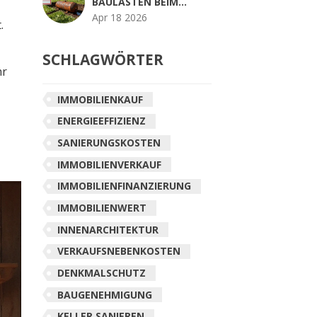
BAULASTEN BEIM
GRUNDSTÜCKSKAUF:
Apr 18 2026
.
RISIKEN ERKENNEN UND
VERMEIDEN
SCHLAGWÖRTER
hr
IMMOBILIENKAUF
ENERGIEEFFIZIENZ
SANIERUNGSKOSTEN
IMMOBILIENVERKAUF
IMMOBILIENFINANZIERUNG
IMMOBILIENWERT
INNENARCHITEKTUR
VERKAUFSNEBENKOSTEN
DENKMALSCHUTZ
BAUGENEHMIGUNG
KELLER SANIEREN