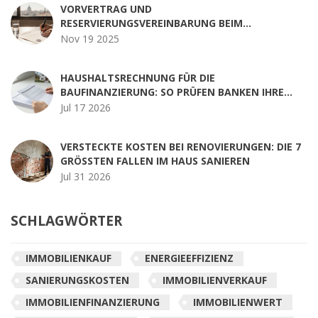
VORVERTRAG UND
RESERVIERUNGSVEREINBARUNG BEIM
IMMOBILIENVERKAUF: SO VERMEIDEN SIE TEURE
Nov 19 2025
RISIKEN
HAUSHALTSRECHNUNG FÜR DIE
BAUFINANZIERUNG: SO PRÜFEN BANKEN IHRE
BONITÄT
Jul 17 2026
VERSTECKTE KOSTEN BEI RENOVIERUNGEN: DIE 7
GRÖSSTEN FALLEN IM HAUS SANIEREN
Jul 31 2026
SCHLAGWÖRTER
IMMOBILIENKAUF
ENERGIEEFFIZIENZ
SANIERUNGSKOSTEN
IMMOBILIENVERKAUF
IMMOBILIENFINANZIERUNG
IMMOBILIENWERT