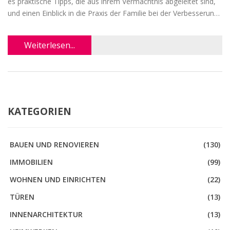
es praktische Tipps, die aus ihrem Vermächtnis abgeleitet sind,
und einen Einblick in die Praxis der Familie bei der Verbesserung
von Lebensräumen. Entdecke, wie du diese Ideen in deinen
eigenen Heimwerkprojekten anwenden kannst.
Weiterlesen...
KATEGORIEN
BAUEN UND RENOVIEREN
(130)
IMMOBILIEN
(99)
WOHNEN UND EINRICHTEN
(22)
TÜREN
(13)
INNENARCHITEKTUR
(13)