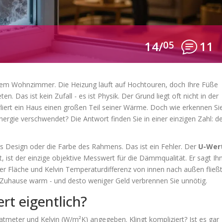
14/
05
11
 Ihrem Wohnzimmer. Die Heizung läuft auf Hochtouren, doch Ihre Füße
en. Das ist kein Zufall - es ist Physik. Der Grund liegt oft nicht in der
erliert ein Haus einen großen Teil seiner Wärme. Doch wie erkennen Si
 Energie verschwendet? Die Antwort finden Sie in einer einzigen Zahl: 
s Design oder die Farbe des Rahmens. Das ist ein Fehler. Der
U-Wer
t
, ist der einzige objektive Messwert für die Dämmqualität. Er sagt Ih
r Fläche und Kelvin Temperaturdifferenz von innen nach außen fließt
Ihr Zuhause warm - und desto weniger Geld verbrennen Sie unnötig.
rt eigentlich?
atmeter und Kelvin (W/m²K) angegeben. Klingt kompliziert? Ist es gar