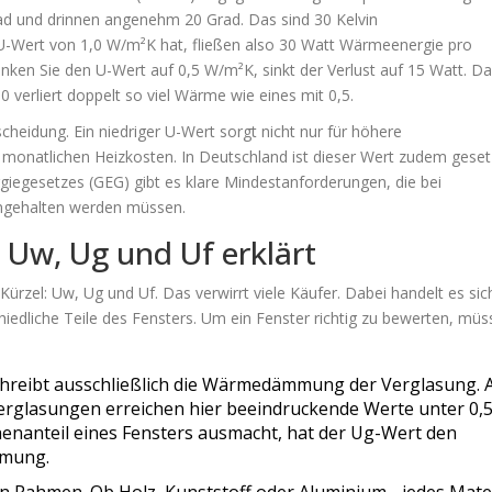
 Grad und drinnen angenehm 20 Grad. Das sind 30 Kelvin
 U-Wert von 1,0 W/m²K hat, fließen also 30 Watt Wärmeenergie pro
ken Sie den U-Wert auf 0,5 W/m²K, sinkt der Verlust auf 15 Watt. D
 verliert doppelt so viel Wärme wie eines mit 0,5.
scheidung. Ein niedriger U-Wert sorgt nicht nur für höhere
monatlichen Heizkosten. In Deutschland ist dieser Wert zudem geset
giegesetzes (GEG) gibt es klare Mindestanforderungen, die bei
ngehalten werden müssen.
 Uw, Ug und Uf erklärt
Kürzel: Uw, Ug und Uf. Das verwirrt viele Käufer. Dabei handelt es si
chiedliche Teile des Fensters. Um ein Fenster richtig zu bewerten, mü
hreibt ausschließlich die Wärmedämmung der Verglasung. 
verglasungen erreichen hier beeindruckende Werte unter 0,
enanteil eines Fensters ausmacht, hat der Ug-Wert den
mmung.
n Rahmen. Ob Holz, Kunststoff oder Aluminium - jedes Mate