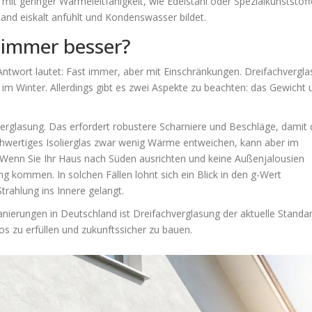
mit geringer Wärmeleitfähigkeit, wie Edelstahl oder Spezialkunststoff
Rand eiskalt anfühlt und Kondenswasser bildet.
 immer besser?
 Antwort lautet: Fast immer, aber mit Einschränkungen. Dreifachvergl
im Winter. Allerdings gibt es zwei Aspekte zu beachten: das Gewicht 
verglasung. Das erfordert robustere Scharniere und Beschläge, damit
chwertiges Isolierglas zwar wenig Wärme entweichen, kann aber im
enn Sie Ihr Haus nach Süden ausrichten und keine Außenjalousien
kommen. In solchen Fällen lohnt sich ein Blick in den g-Wert
Strahlung ins Innere gelangt.
ierungen in Deutschland ist Dreifachverglasung der aktuelle Standar
 zu erfüllen und zukunftssicher zu bauen.