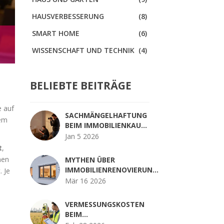
HAUSVERBESSERUNG
(8)
SMART HOME
(6)
WISSENSCHAFT UND TECHNIK
(4)
BELIEBTE BEITRÄGE
e auf
SACHMÄNGELHAFTUNG
dem
BEIM IMMOBILIENKAUF:
BEWEISLAST UND
Jan 5 2026
FRISTEN FÜR KÄUFER
t
,
nen
MYTHEN ÜBER
IMMOBILIENRENOVIERUNG:
. Je
WAS WIRKLICH STIMMT?
Mär 16 2026
VERMESSUNGSKOSTEN
BEIM