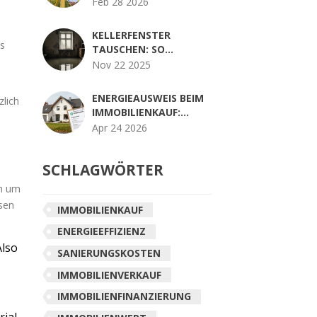
GRUNDSTÜCKSKAUF:
Feb 28 2026
WAS WIRKLICH ZÄHLT
UND WER ZAHLT
KELLERFENSTER
as
TAUSCHEN: SO
INSTALLIEREN SIE
Nov 22 2025
WASSERDICHTE
FENSTER IM
ENERGIEAUSWEIS BEIM
zlich
UNTERGESCHOSS FÜR
IMMOBILIENKAUF:
DAUERHAFTEN
KOSTEN, GÜLTIGKEIT
Apr 24 2026
HOCHWASSERSCHUTZ
UND PFLICHTEN
SCHLAGWÖRTER
ch um
ssen
IMMOBILIENKAUF
ENERGIEEFFIZIENZ
Also
SANIERUNGSKOSTEN
5
IMMOBILIENVERKAUF
IMMOBILIENFINANZIERUNG
rial