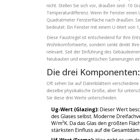
nicht. Stellen Sie sich vor, draußen sind -10
Temperaturdifferenz. Wenn Ihr Fenster einen
Quadratmeter Fensterfläche nach draußen. Sen
bedeutet: Ein Fenster mit einem U-Wert von 1,0
Diese Faustregel ist entscheidend für Ihre Ent
Wohnkomfortwerte, sondern senkt direkt Ihre 
relevant. Seit der Einführung des Gebäudeener
Neubauten und energetischen Sanierungen ei
Die drei Komponenten:
Oft sehen Sie auf Datenblättern verschiedene 
dieselbe physikalische Größe, aber für unters
Sie diese drei Werte unterscheiden.
Ug-Wert (Glazing):
Dieser Wert besc
des Glases selbst. Moderne Dreifach
W/m²K. Da das Glas den größten Fläch
stärksten Einfluss auf die Gesamtdä
Uf-Wert (Frame):
Hier geht es um de