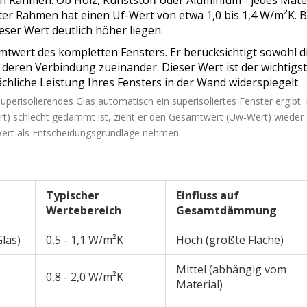
er Rahmen hat einen Uf-Wert von etwa 1,0 bis 1,4 W/m²K. B
eser Wert deutlich höher liegen.
mtwert des kompletten Fensters. Er berücksichtigt sowohl d
deren Verbindung zueinander. Dieser Wert ist der wichtigs
sächliche Leistung Ihres Fensters in der Wand widerspiegelt.
superisolierendes Glas automatisch ein superisoliertes Fenster ergibt.
t) schlecht gedämmt ist, zieht er den Gesamtwert (Uw-Wert) wieder
Wert als Entscheidungsgrundlage nehmen.
Typischer
Einfluss auf
Wertebereich
Gesamtdämmung
las)
0,5 - 1,1 W/m²K
Hoch (größte Fläche)
Mittel (abhängig vom
0,8 - 2,0 W/m²K
Material)