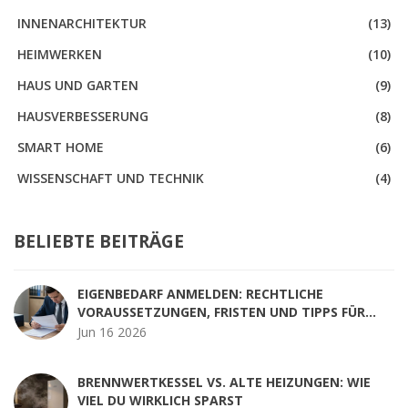
INNENARCHITEKTUR
(13)
HEIMWERKEN
(10)
HAUS UND GARTEN
(9)
HAUSVERBESSERUNG
(8)
SMART HOME
(6)
WISSENSCHAFT UND TECHNIK
(4)
BELIEBTE BEITRÄGE
EIGENBEDARF ANMELDEN: RECHTLICHE
VORAUSSETZUNGEN, FRISTEN UND TIPPS FÜR
VERMIETER
Jun 16 2026
BRENNWERTKESSEL VS. ALTE HEIZUNGEN: WIE
VIEL DU WIRKLICH SPARST