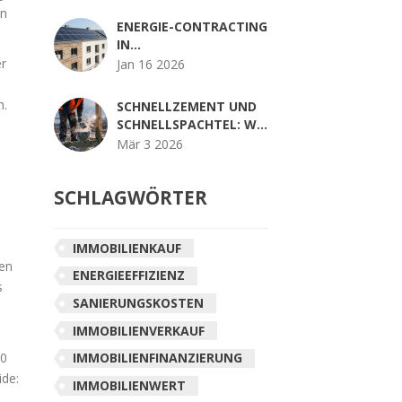
HISTORISCHES HAUS
en
RICHTIG
ENERGIE-CONTRACTING
IN
MEHRFAMILIENHÄUSERN:
er
Jan 16 2026
DIE BESTEN MODELLE
UND WAS SIE ALS
h.
SCHNELLZEMENT UND
EIGENTÜMER WISSEN
SCHNELLSPACHTEL: WIE
MÜSSEN
SIE ZEIT IM
Mär 3 2026
BAUPROJEKT WIRKLICH
SPAREN
SCHLAGWÖRTER
IMMOBILIENKAUF
gen
ENERGIEEFFIZIENZ
s
SANIERUNGSKOSTEN
IMMOBILIENVERKAUF
20
IMMOBILIENFINANZIERUNG
ide:
IMMOBILIENWERT