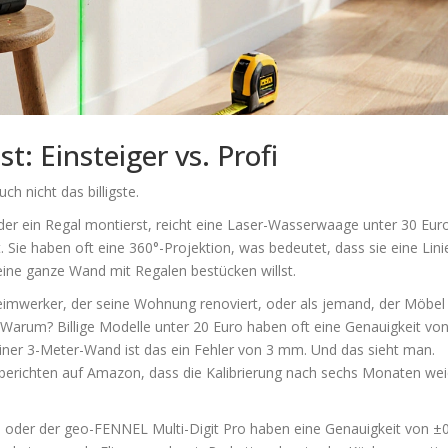
t: Einsteiger vs. Profi
ch nicht das billigste.
der ein Regal montierst, reicht eine Laser-Wasserwaage unter 30 Euro
t. Sie haben oft eine 360°-Projektion, was bedeutet, dass sie eine Lin
eine ganze Wand mit Regalen bestücken willst.
eimwerker, der seine Wohnung renoviert, oder als jemand, der Möbel
o. Warum? Billige Modelle unter 20 Euro haben oft eine Genauigkeit vo
 einer 3-Meter-Wand ist das ein Fehler von 3 mm. Und das sieht man.
 berichten auf Amazon, dass die Kalibrierung nach sechs Monaten wei
5 oder der geo-FENNEL Multi-Digit Pro haben eine Genauigkeit von ±