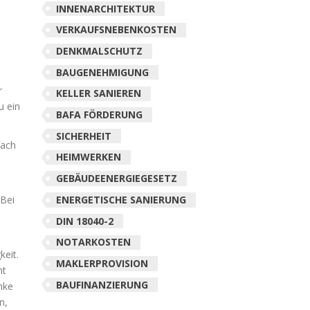
INNENARCHITEKTUR
VERKAUFSNEBENKOSTEN
DENKMALSCHUTZ
BAUGENEHMIGUNG
r
KELLER SANIEREN
u ein
BAFA FÖRDERUNG
SICHERHEIT
fach
HEIMWERKEN
GEBÄUDEENERGIEGESETZ
 Bei
ENERGETISCHE SANIERUNG
DIN 18040-2
NOTARKOSTEN
keit.
MAKLERPROVISION
ht
BAUFINANZIERUNG
änke
n,