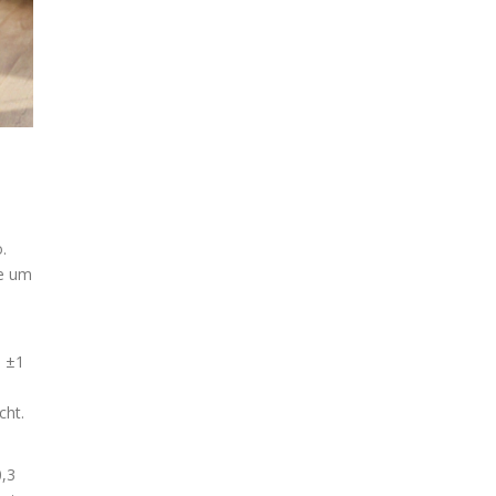
.
ie um
n ±1
cht.
0,3