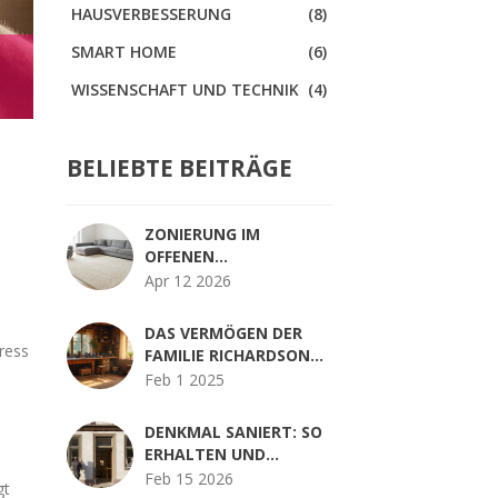
HAUSVERBESSERUNG
(8)
SMART HOME
(6)
WISSENSCHAFT UND TECHNIK
(4)
BELIEBTE BEITRÄGE
ZONIERUNG IM
OFFENEN
WOHNBEREICH: SO
Apr 12 2026
GLIEDERN SIE RÄUME
MIT TEPPICHEN, LICHT
DAS VERMÖGEN DER
UND MÖBELN
tress
FAMILIE RICHARDSON
VICKS IM BEREICH
Feb 1 2025
HEIMWERKEN
DENKMAL SANIERT: SO
ERHALTEN UND
MODERNISIEREN SIE EIN
Feb 15 2026
gt