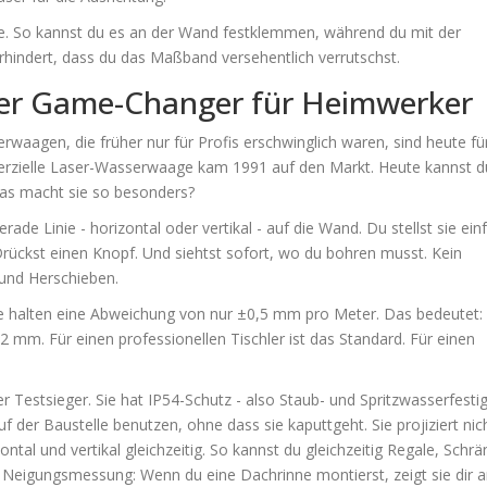
e. So kannst du es an der Wand festklemmen, während du mit der
rhindert, dass du das Maßband versehentlich verrutschst.
er Game-Changer für Heimwerker
erwaagen, die früher nur für Profis erschwinglich waren, sind heute fü
rzielle Laser-Wasserwaage kam 1991 auf den Markt. Heute kannst d
was macht sie so besonders?
rade Linie - horizontal oder vertikal - auf die Wand. Du stellst sie ein
rückst einen Knopf. Und siehtst sofort, wo du bohren musst. Kein
 und Herschieben.
lle halten eine Abweichung von nur ±0,5 mm pro Meter. Das bedeutet:
2 mm. Für einen professionellen Tischler ist das Standard. Für einen
r Testsieger. Sie hat IP54-Schutz - also Staub- und Spritzwasserfestig
f der Baustelle benutzen, ohne dass sie kaputtgeht. Sie projiziert nic
zontal und vertikal gleichzeitig. So kannst du gleichzeitig Regale, Schr
e Neigungsmessung: Wenn du eine Dachrinne montierst, zeigt sie dir a