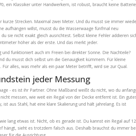
70, ein Klassiker unter Handwerkern, ist robust, braucht keine Batteri
nur kurze Strecken. Maximal zwei Meter. Und du musst sie immer wied
ihe aufhängen willst, musst du die Wasserwaage fünfmal neu
 du sie nicht exakt gleich ausrichtest. Selbst kleine Fehler addieren sic
ntimeter höher als der erste. Und das merkt jeder.
ebig und funktioniert auch im Freien bei direkter Sonne. Die Nachteile?
d du musst dich selbst um die Genauigkeit kümmern. Für kleine
 Für alles, was mehr als ein paar Meter betrifft, wird sie zur Qual.
ndstein jeder Messung
aage - es ist ihr Partner. Ohne Maßband weißt du nicht, wo du anfan
 nicht messen, wie weit ein Regal von der Decke entfernt ist. Ein gute
st aus Stahl, hat eine klare Skalierung und hält jahrelang. Es ist
wie lang etwas ist. Nicht, ob es gerade ist. Du kannst ein Regal auf 1
 hängt, sieht es trotzdem falsch aus. Deshalb brauchst du immer be
er für die Ausrichtung.