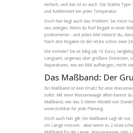
einfach, und das ist es auch. Die Stabila Type 
und funktioniert bei jeder Temperatur.
Doch hier liegt auch das Problem: Sie misst 
neu anlegen. Wenn du fünf Regale in einer Re
positionieren - und jedes Mal riskierst du, dass
Nach drei Regalen ist der letzte schon zwei Ze
Die Vorteile? Sie ist billig (ab 10 Euro), langl
Langsam, ungenau über größere Distanzen, un
Reparaturen, wie ein Bild aufhängen, reicht sie.
Das Maßband: Der Gru
Ein Maßband ist kein Ersatz für eine Wasserw
sollst. Mit einer Wasserwaage allein kannst du
Maßband, wie das 5-Meter-Modell von Stanley, i
unverzichtbar für jede Planung.
Doch auch hier gilt: Ein Maßband sagt dir nur, 
cm Länge messen - aber wenn es 2 Grad schief
Maßband für die Länge, Wasserwaage oder Las