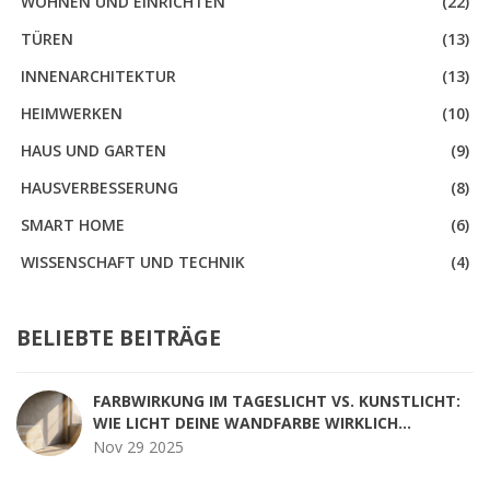
WOHNEN UND EINRICHTEN
(22)
TÜREN
(13)
INNENARCHITEKTUR
(13)
HEIMWERKEN
(10)
HAUS UND GARTEN
(9)
HAUSVERBESSERUNG
(8)
SMART HOME
(6)
WISSENSCHAFT UND TECHNIK
(4)
BELIEBTE BEITRÄGE
FARBWIRKUNG IM TAGESLICHT VS. KUNSTLICHT:
WIE LICHT DEINE WANDFARBE WIRKLICH
VERÄNDERT
Nov 29 2025