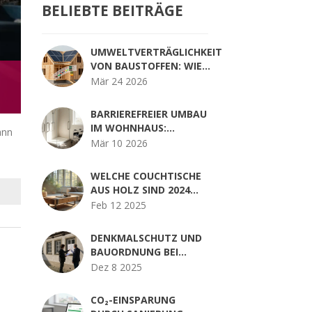
BELIEBTE BEITRÄGE
UMWELTVERTRÄGLICHKEIT
VON BAUSTOFFEN: WIE
SIEGEL UND ÖKOBILANZ
Mär 24 2026
NACHHALTIGES BAUEN
ENTSCHEIDEN
BARRIEREFREIER UMBAU
IM WOHNHAUS:
ann
ANFORDERUNGEN,
Mär 10 2026
PLANUNG UND
FÖRDERUNG
WELCHE COUCHTISCHE
AUS HOLZ SIND 2024
MODERN?
Feb 12 2025
DENKMALSCHUTZ UND
BAUORDNUNG BEI
RENOVIERUNG: SO
Dez 8 2025
KENNEN SIE DIE
AUFLAGEN RICHTIG
CO₂-EINSPARUNG