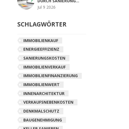
DURCH SANIERUNG
BERECHNEN:
Jul 9 2026
METHODEN, TOOLS
UND PRAXIS-TIPPS
SCHLAGWÖRTER
IMMOBILIENKAUF
ENERGIEEFFIZIENZ
SANIERUNGSKOSTEN
IMMOBILIENVERKAUF
IMMOBILIENFINANZIERUNG
IMMOBILIENWERT
INNENARCHITEKTUR
VERKAUFSNEBENKOSTEN
DENKMALSCHUTZ
BAUGENEHMIGUNG
KELLER SANIEREN