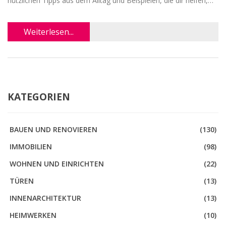
nützlichen Tipps aus dem Alltag und Beispielen, die dir helfen,
das Maximum aus deinem Immobilieninvestment
herauszuholen.
Weiterlesen...
KATEGORIEN
BAUEN UND RENOVIEREN
(130)
IMMOBILIEN
(98)
WOHNEN UND EINRICHTEN
(22)
TÜREN
(13)
INNENARCHITEKTUR
(13)
HEIMWERKEN
(10)