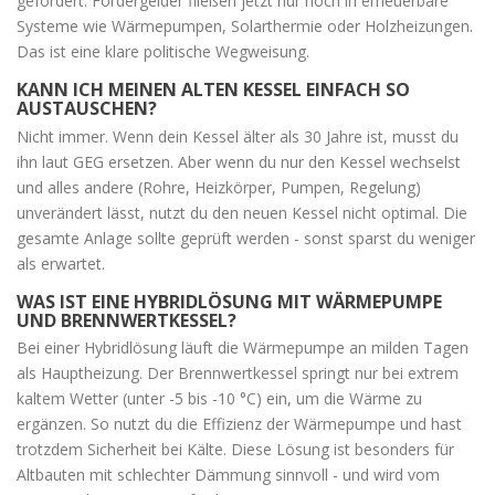
gefördert. Fördergelder fließen jetzt nur noch in erneuerbare
Systeme wie Wärmepumpen, Solarthermie oder Holzheizungen.
Das ist eine klare politische Wegweisung.
KANN ICH MEINEN ALTEN KESSEL EINFACH SO
AUSTAUSCHEN?
Nicht immer. Wenn dein Kessel älter als 30 Jahre ist, musst du
ihn laut GEG ersetzen. Aber wenn du nur den Kessel wechselst
und alles andere (Rohre, Heizkörper, Pumpen, Regelung)
unverändert lässt, nutzt du den neuen Kessel nicht optimal. Die
gesamte Anlage sollte geprüft werden - sonst sparst du weniger
als erwartet.
WAS IST EINE HYBRIDLÖSUNG MIT WÄRMEPUMPE
UND BRENNWERTKESSEL?
Bei einer Hybridlösung läuft die Wärmepumpe an milden Tagen
als Hauptheizung. Der Brennwertkessel springt nur bei extrem
kaltem Wetter (unter -5 bis -10 °C) ein, um die Wärme zu
ergänzen. So nutzt du die Effizienz der Wärmepumpe und hast
trotzdem Sicherheit bei Kälte. Diese Lösung ist besonders für
Altbauten mit schlechter Dämmung sinnvoll - und wird vom