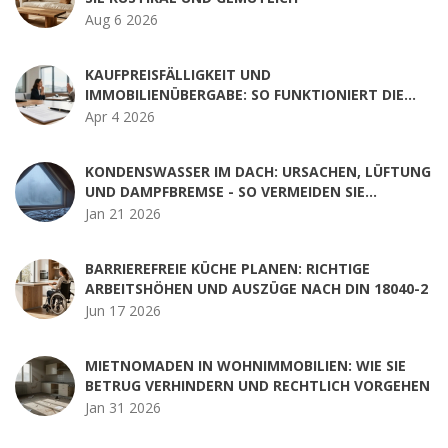
Aug 6 2026
KAUFPREISFÄLLIGKEIT UND
IMMOBILIENÜBERGABE: SO FUNKTIONIERT DIE
RECHTSSICHERE ABWICKLUNG
Apr 4 2026
KONDENSWASSER IM DACH: URSACHEN, LÜFTUNG
UND DAMPFBREMSE - SO VERMEIDEN SIE
SCHÄDEN
Jan 21 2026
BARRIEREFREIE KÜCHE PLANEN: RICHTIGE
ARBEITSHÖHEN UND AUSZÜGE NACH DIN 18040-2
Jun 17 2026
MIETNOMADEN IN WOHNIMMOBILIEN: WIE SIE
BETRUG VERHINDERN UND RECHTLICH VORGEHEN
Jan 31 2026