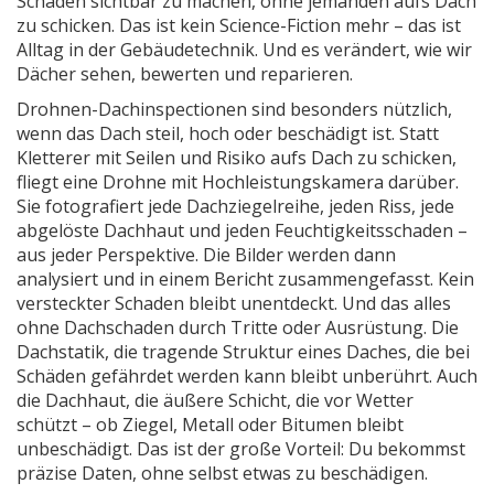
Schäden sichtbar zu machen, ohne jemanden aufs Dach
zu schicken.
Das ist kein Science-Fiction mehr – das ist
Alltag in der Gebäudetechnik. Und es verändert, wie wir
Dächer sehen, bewerten und reparieren.
Drohnen-Dachinspectionen sind besonders nützlich,
wenn das Dach steil, hoch oder beschädigt ist. Statt
Kletterer mit Seilen und Risiko aufs Dach zu schicken,
fliegt eine Drohne mit Hochleistungskamera darüber.
Sie fotografiert jede Dachziegelreihe, jeden Riss, jede
abgelöste Dachhaut und jeden Feuchtigkeitsschaden –
aus jeder Perspektive. Die Bilder werden dann
analysiert und in einem Bericht zusammengefasst. Kein
versteckter Schaden bleibt unentdeckt. Und das alles
ohne Dachschaden durch Tritte oder Ausrüstung. Die
Dachstatik
,
die tragende Struktur eines Daches, die bei
Schäden gefährdet werden kann
bleibt unberührt. Auch
die
Dachhaut
,
die äußere Schicht, die vor Wetter
schützt – ob Ziegel, Metall oder Bitumen
bleibt
unbeschädigt. Das ist der große Vorteil: Du bekommst
präzise Daten, ohne selbst etwas zu beschädigen.