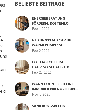
BELIEBTE BEITRÄGE
Das
der
ENERGIEBERATUNG
FÖRDERN: KOSTENLOS
ODER MIT ZUSCHUSS
Feb 1 2026
FÜRS HAUS - SO
,
KLAPPT’S 2025
me
HEIZUNGSTAUSCH AUF
ne
WÄRMEPUMPE: SO
ÄNDERN SICH
en
Feb 2 2026
VERBRAUCH UND
l und
KOMFORT NACH DEM
COTTAGECORE IM
WECHSEL
HAUS: SO SCHAFFST DU
ten
ROMANTIK UND
Feb 25 2026
GEMÜTLICHKEIT IN
DEINER WOHNUNG
WANN LOHNT SICH EINE
er
IMMOBILIENRENOVIERUNG?
Geld
DIE ENTSCHEIDENDEN
Nov 5 2025
FAKTOREN 2025
SANIERUNGSRECHNER