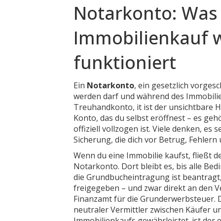
Notarkonto: Was 
Immobilienkauf wi
funktioniert
Ein
Notarkonto
,
ein gesetzlich vorge
werden darf und während des Immobilien
Treuhandkonto
, it ist der unsichtbare
Konto, das du selbst eröffnest – es geh
offiziell vollzogen ist. Viele denken, es 
Sicherung, die dich vor Betrug, Fehlern 
Wenn du eine Immobilie kaufst, fließt de
Notarkonto
. Dort bleibt es, bis alle B
die Grundbucheintragung ist beantragt, 
freigegeben – und zwar direkt an den Ve
Finanzamt für die Grunderwerbsteuer.
neutraler Vermittler zwischen Käufer un
Immobilienkaufs gewährleistet
.
ist der 