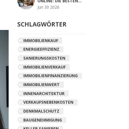
ONLINE: DIE BESTEN
TOOLS FÜR IHRE
Jun 30 2026
KOSTENPLANUNG
SCHLAGWÖRTER
IMMOBILIENKAUF
ENERGIEEFFIZIENZ
SANIERUNGSKOSTEN
IMMOBILIENVERKAUF
IMMOBILIENFINANZIERUNG
IMMOBILIENWERT
INNENARCHITEKTUR
VERKAUFSNEBENKOSTEN
DENKMALSCHUTZ
BAUGENEHMIGUNG
KELLER SANIEREN