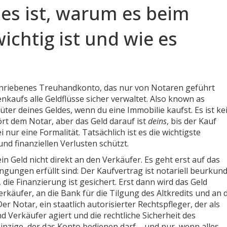
es ist, warum es beim
chtig ist und wie es
schriebenes Treuhandkonto, das nur von Notaren geführt
kaufs alle Geldflüsse sicher verwaltet
. Also known as
 Hüter deines Geldes, wenn du eine Immobilie kaufst.
Es ist ke
ört dem Notar, aber das Geld darauf ist
deins
, bis der Kauf
sei nur eine Formalität. Tatsächlich ist es die wichtigste
und finanziellen Verlusten schützt.
in Geld nicht direkt an den Verkäufer. Es geht erst auf das
edingungen erfüllt sind: Der Kaufvertrag ist notariell beurkund
die Finanzierung ist gesichert. Erst dann wird das Geld
rkäufer, an die Bank für die Tilgung des Altkredits und an 
 Der
Notar
,
ein staatlich autorisierter Rechtspfleger, der als
d Verkäufer agiert und die rechtliche Sicherheit des
einzige, der das Konto bedienen darf – und nur, wenn alles