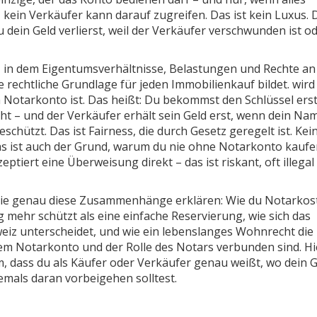
r, kein Verkäufer kann darauf zugreifen. Das ist kein Luxus. 
u dein Geld verlierst, weil der Verkäufer verschwunden ist o
r, in dem Eigentumsverhältnisse, Belastungen und Rechte an
e rechtliche Grundlage für jeden Immobilienkauf bildet
.
wird
m Notarkonto ist. Das heißt: Du bekommst den Schlüssel erst
ht – und der Verkäufer erhält sein Geld erst, wenn dein Na
schützt. Das ist Fairness, die durch Gesetz geregelt ist. Kei
s ist auch der Grund, warum du nie ohne Notarkonto kauf
eptiert eine Überweisung direkt – das ist riskant, oft illega
, die genau diese Zusammenhänge erklären: Wie du Notarkos
g mehr schützt als eine einfache Reservierung, wie sich das
eiz unterscheidet, und wie ein lebenslanges Wohnrecht die
 dem Notarkonto und der Rolle des Notars verbunden sind. Hi
m, dass du als Käufer oder Verkäufer genau weißt, wo dein 
iemals daran vorbeigehen solltest.